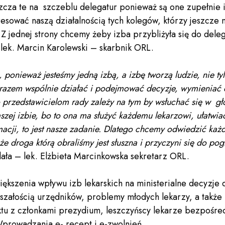
zcza te na szczeblu delegatur ponieważ są one zupełnie i
sować naszą działalnością tych kolegów, którzy jeszcze ni
 Z jednej strony chcemy żeby izba przybliżyła się do deleg
 lek. Marcin Karolewski – skarbnik ORL.
nieważ jesteśmy jedną izbą, a izbę tworzą ludzie, nie tylk
 razem wspólnie działać i podejmować decyzje, wymieniać 
o przedstawicielom rady zależy na tym by wsłuchać się w g
szej izbie, bo to ona ma służyć każdemu lekarzowi, ułatwi
macji, to jest nasze zadanie. Dlatego chcemy odwiedzić każ
, że droga którą obraliśmy jest słuszna i przyczyni się do p
ła – lek. Elżbieta Marcinkowska sekretarz ORL.
iększenia wpływu izb lekarskich na ministerialne decyzje 
załością urzędników, problemy młodych lekarzy, a także k
aktu z członkami prezydium, leszczyńscy lekarze bezpośre
Wprowadzania e- recept i e-zwolnień.