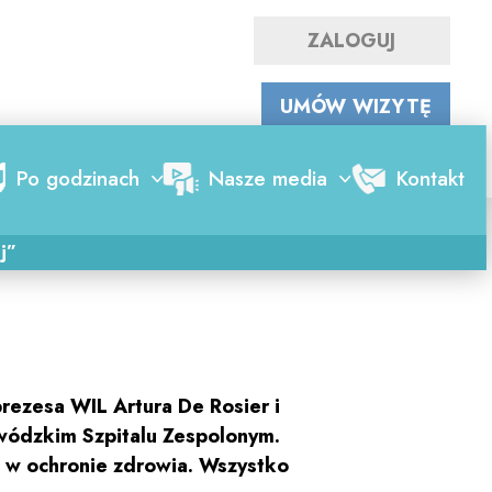
ZALOGUJ
WYSZUKAJ LEKARZA
UMÓW WIZYTĘ
Po godzinach
Nasze media
Kontakt
2018-05-15
j”
rezesa WIL Artura De Rosier i
ewódzkim Szpitalu Zespolonym.
n w ochronie zdrowia. Wszystko