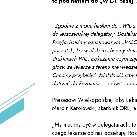
to pod hasłem do „WIL-u bliżej”.
„Zgodnie z moim hasłem do „WIL-u b
do leszczyńskiej delegatury. Dostali
Przyjechaliśmy oznakowanym „WILOBU
początek, bo w efekcie chcemy dotrze
strukturach WIL, pokazanie czym zaj
głosy, że lekarze z terenu nie wiedzi
Chcemy przybliżyć działalność izby 
dotrzeć do Poznania. –
mówił podcza
Prezesowi Wielkopolskiej Izby Leka
Marcin Karolewski, skarbnik ORL, a
„My musimy być w delegaturach, to
czego lekarze od nas oczekują. Ro