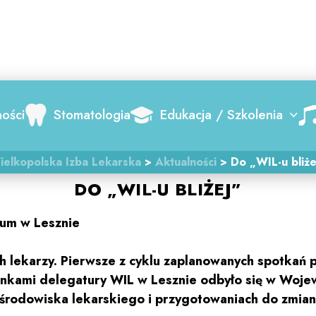
Search
ności
Stomatologia
Edukacja / Szkolenia
ielkopolska Izba Lekarska
>
Aktualności
>
Do „WIL-u bliże
DO „WIL-U BLIŻEJ”
ium w Lesznie
 lekarzy. Pierwsze z cyklu zaplanowanych spotkań p
łonkami delegatury WIL w Lesznie odbyło się w Woj
 środowiska lekarskiego i przygotowaniach do zmia