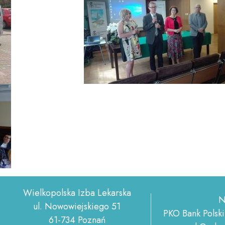
Wielkopolska Izba Lekarska
N
ul. Nowowiejskiego 51
PKO Bank Polski
61-734 Poznań