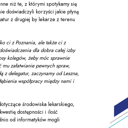
nne niż te, z którymi spotykamy się
e doświadczyli korzyści jakie płyną
atur z drugiej by lekarze z terenu
o ci z Poznania, ale także ci z
doświadczenia dla dobra całej izby
łosy kolegów, żeby móc sprawnie
ać mu załatwianie pewnych spraw,
dą z delegatur, zaczynamy od Leszna,
ogłębienia współpracy między nami i
dotyczące środowiska lekarskiego,
westię dostępności i ilość
dnio od informatyków mogli