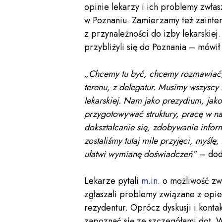
opinie lekarzy i ich problemy zwłas
w Poznaniu. Zamierzamy też zaintere
z przynależności do izby lekarskiej.
przybliżyli się do Poznania – mówił
„Chcemy tu być, chcemy rozmawiać, po
terenu, z delegatur. Musimy wszyscy
lekarskiej. Nam jako prezydium, jak
przygotowywać struktury, pracę w na
dokształcanie się, zdobywanie infor
zostaliśmy tutaj mile przyjęci, myślę
ułatwi wymianę doświadczeń”
– doda
Lekarze pytali
m.in
. o możliwość zw
zgłaszali problemy związane z opies
rezydentur. Oprócz dyskusji i kont
zapoznać się ze szczegółami dot. 