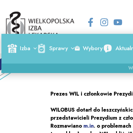
Skip
to
content
Izba
Sprawy
Wybory
Aktual
W
Prezes WIL i członkowie Prezyd
WILOBUS dotarł do leszczyńskich
przedstawicieli Prezydium z cz
Rozmawiano
m.in
. o problemach