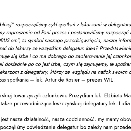
liżej” rozpoczęliśmy cykl spotkań z lekarzami w delegat
śmy zaproszenie od Pani prezes i postanowiliśmy rozpocząć na
S-em”, to symbol naszego przedsięwzięcia, naszej informa
ć do lekarzy ze wszystkich delegatur. Idea? Przedstawienie
muje się izba i co ma dobrego do zaoferowania jej członko
eli dokładnie po co jest izba, czym się zajmujemy, te spotka
lekarzom z delegatury, którzy ze względu na natłok swoich
s spotkania – lek. Artur de Rosier – prezes WIL.
rskiej towarzyszyli członkowie Prezydium lek. Elżbieta Ma
 także przewodnicząca leszczyńskiej delegatury lek. Lidia
 jest nasza działalność, nasza codzienność, my mamy obo
zpoczęliśmy odwiedzanie delegatur bo zależy nam przede