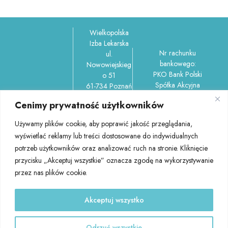
Wielkopolska
Izba Lekarska
Nr rachunku
ul.
bankowego:
Nowowiejskieg
PKO Bank Polski
o 51
Spółka Akcyjna
61-734 Poznań
Oddział 4 w
REGON
Cenimy prywatność użytkowników
Poznaniu
006212737,
ul.Garbary 100/150-
NIP
Używamy plików cookie, aby poprawić jakość przeglądania,
156 61-757 Poznań
7781037302
wyświetlać reklamy lub treści dostosowane do indywidualnych
45 1020 4027
tel.: 61 852
potrzeb użytkowników oraz analizować ruch na stronie. Kliknięcie
0000 1102 0404
58 60
3501
przycisku „Akceptuj wszystkie” oznacza zgodę na wykorzystywanie
(centrala)
e-mail:
przez nas plików cookie.
izba@wil.org
.pl
Akceptuj wszystko
RODO
|
Polityka Prywatności
Odrzuć wszystkie