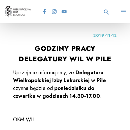
Skip
MA
to
content
Search
M
2019-11-12
GODZINY PRACY
DELEGATURY WIL W PILE
Uprzejmie informujemy, że
Delegatura
Wielkopolskiej Izby Lekarskiej w Pile
czynna będzie od
poniedziałku do
czwartku w godzinach 14.30-17.00
.
OKM WIL