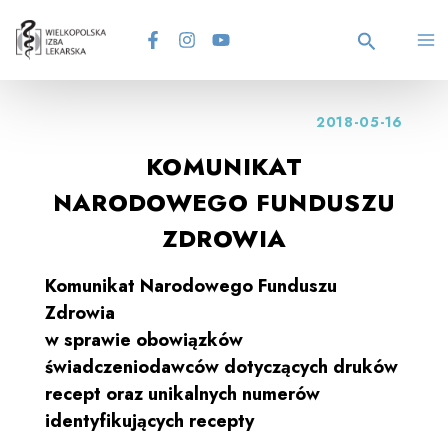
Skip
MA
to
content
Search
M
2018-05-16
KOMUNIKAT
NARODOWEGO FUNDUSZU
ZDROWIA
Komunikat Narodowego Funduszu
Zdrowia
w sprawie obowiązków
świadczeniodawców dotyczących druków
recept oraz unikalnych numerów
identyfikujących recepty