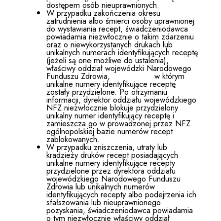
dostępem osób nieuprawnionych.
W przypadku zakończenia okresu
zatrudnienia albo śmierci osoby uprawnionej
do wystawiania recept, świadczeniodawca
powiadamia niezwłocznie o takim zdarzeniu
oraz o niewykorzystanych drukach lub
unikalnych numerach identyfikujących receptę
(jeżeli są one możliwe do ustalenia),
właściwy oddział wojewódzki Narodowego
Funduszu Zdrowia, w którym
unikalne numery identyfikujące receptę
zostały przydzielone. Po otrzymaniu
informacji, dyrektor oddziału wojewódzkiego
NFZ niezwłocznie blokuje przydzielony
unikalny numer identyfikujący receptę i
zamieszcza go w prowadzonej przez NFZ
ogólnopolskiej bazie numerów recept
zablokowanych.
W przypadku zniszczenia, utraty lub
kradzieży druków recept posiadających
unikalne numery identyfikujące recepty
przydzielone przez dyrektora oddziału
wojewódzkiego Narodowego Funduszu
Zdrowia lub unikalnych numerów
identyfikujących recepty albo podejrzenia ich
sfałszowania lub nieuprawnionego
pozyskania, świadczeniodawca powiadamia
o tym niezwłocznie właściwy oddział