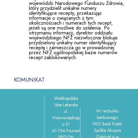
wojewódzki Narodowego Funduszu Zdrowia,
który przydzielił unikalne numery
identyfikujące recepty, przekazując
informacje o związanych z tym
okolicznościach i numerach tych recept,
jeżeli są one możliwe do ustalenia. Po
otrzymaniu informacji, dyrektor oddziału
wojewódzkiego NFZ niezwłocznie blokuje
przydzielony unikalny numer identyfikujący
receptę i zamieszcza go w prowadzonej
przez NFZ ogólnopolskiej bazie numerów
recept zablokowanych.
KOMUNIKAT
Wielkopolska
Izba Lekarska
Nr rachunku
ul.
bankowego:
Nowowiejskieg
PKO Bank Polski
o 51
Spółka Akcyjna
61-734 Poznań
Oddział 4 w
REGON