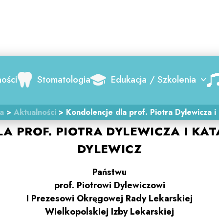
Search
ności
Stomatologia
Edukacja / Szkolenia
ka
>
Aktualności
>
Kondolencje dla prof. Piotra Dylewicza i
A PROF. PIOTRA DYLEWICZA I KA
DYLEWICZ
Państwu
prof. Piotrowi Dylewiczowi
I Prezesowi Okręgowej Rady Lekarskiej
Wielkopolskiej Izby Lekarskiej