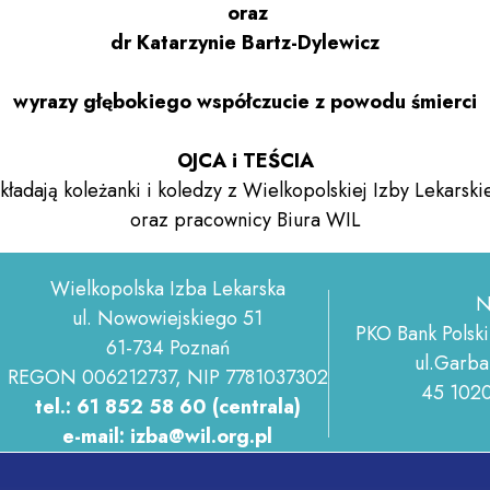
oraz
dr Katarzynie Bartz-Dylewicz
wyrazy głębokiego współczucie z powodu śmierci
OJCA i TEŚCIA
składają koleżanki i koledzy z Wielkopolskiej Izby Lekarskie
oraz pracownicy Biura WIL
Wielkopolska Izba Lekarska
N
ul. Nowowiejskiego 51
PKO Bank Polski
61-734 Poznań
ul.Garba
REGON 006212737, NIP 7781037302
45 102
tel.: 61 852 58 60 (centrala)
e-mail: izba@wil.org.pl