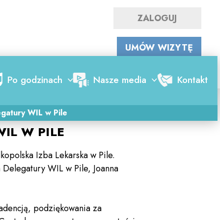
ZALOGUJ
WYSZUKAJ LEKARZA
UMÓW WIZYTĘ
Po godzinach
Nasze media
Kontakt
2026-02-18
gatury WIL w Pile
IL W PILE
kopolska Izba Lekarska w Pile.
Delegatury WIL w Pile, Joanna
kadencją, podziękowania za