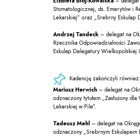
Elżbieta Błoj-Kowalska
– delegat 
Stomatologicznej, ds. Emerytów i Re
Lekarskiej” oraz „Srebrny Eskulap D
Andrzej Tandeck
– delegat na Ok
Rzecznika Odpowiedzialności Zawodo
Eskulap Delegatury Wielkopolskiej I
Kadencję zakończyli również:
Mariusz Herwich
– delegat na Okr
odznaczony tytułem „Zasłużony dla 
Lekarskiej w Pile”.
Tadeusz Mehl
– delegat na Okręgow
odznaczony „Srebrnym Eskulapem Del