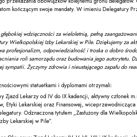
ego przekazania obowiązków kolejnemu gronu delegatów.
atom kończącym swoje mandaty. W imieniu Delegatury Pr
łębokiej wdzięczności za wieloletnią, pełną zaangażowan
ury Wielkopolskiej Izby Lekarskiej w Pile. Dziękujemy za ak
twa profesjonalizm, odpowiedzialność i troska o dobro środo
acniania roli samorządu oraz budowania jego autorytetu. Dz
j sympatii. Życzymy zdrowia i nieustającego zapału do real
znościowymi statuetkami i dyplomami otrzymali:
 Zjazd Lekarzy od IV do IX kadencji, aktywny członek m.i
ów, Etyki Lekarskiej oraz Finansowej, wiceprzewodnicząca 
elegatury. Odznaczona tytułem „Zasłużony dla Wielkopolski
zby Lekarskiej w Pile”.