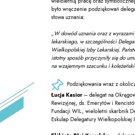
wieloletnią pracę oraz symboliczn
było wręczenie podziękowań deleg
słowa uznania:
„W dowód uznania oraz z wyrazami g
lekarskiego, w szczególności Delegat
Wielkopolskiej Izby Lekarskiej. Pańs
istotny sposób przyczyniły się do um
na wzajemnym szacunku i koleżeńskie
Podziękowania wraz z okolic
Łucja Kasior
– delegat na Okręgowy
Rewizyjnej, ds. Emerytów i Rencist
Fundacji WIL, wieloletni skarbnik D
Eskulap Delegatury Wielkopolskiej I