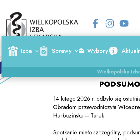
Skip
to
content
Izba
Sprawy
Wybory
Aktual
Wielkopolska Izb
PODSUMOW
14 lutego 2026 r. odbyło się ostat
Obradom przewodniczyła Wicepreze
Harbuzińska – Turek.
Spotkanie miało szczególny, podsum