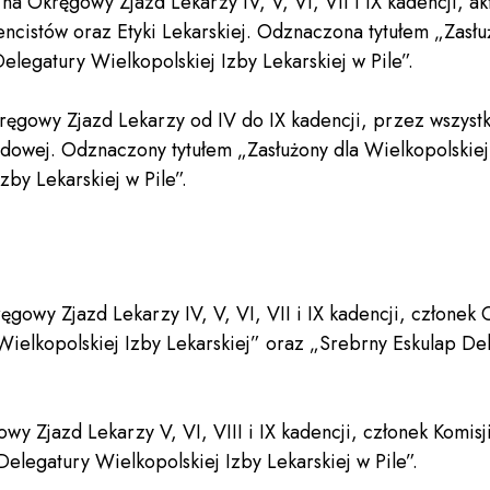
na Okręgowy Zjazd Lekarzy IV, V, VI, VII i IX kadencji, a
ncistów oraz Etyki Lekarskiej. Odznaczona tytułem „Zasłu
elegatury Wielkopolskiej Izby Lekarskiej w Pile”.
ręgowy Zjazd Lekarzy od IV do IX kadencji, przez wszys
wej. Odznaczony tytułem „Zasłużony dla Wielkopolskiej I
zby Lekarskiej w Pile”.
ęgowy Zjazd Lekarzy IV, V, VI, VII i IX kadencji, człone
Wielkopolskiej Izby Lekarskiej” oraz „Srebrny Eskulap De
y Zjazd Lekarzy V, VI, VIII i IX kadencji, członek Komisj
egatury Wielkopolskiej Izby Lekarskiej w Pile”.