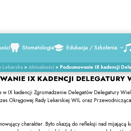
Search
ności
Stomatologia
Edukacja / Szkolenia
a Lekarska
>
Aktualności
>
Podsumowanie IX kadencji Dele
ANIE IX KADENCJI DELEGATURY W
nie w IX kadencji Zgromadzenie Delegatów Delegatury Wiel
s Okręgowej Rady Lekarskiej WIL oraz Przewodnicząca 
owujący charakter. Było okazją do refleksji nad mijającą 