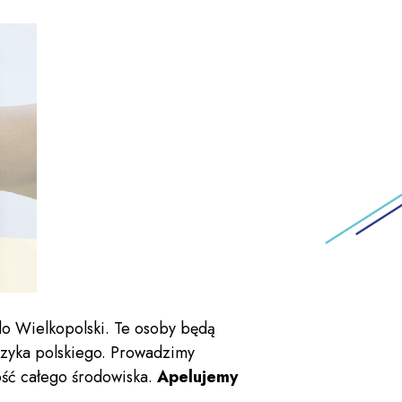
do Wielkopolski. Te osoby będą
ęzyka polskiego. Prowadzimy
ość całego środowiska.
Apelujemy