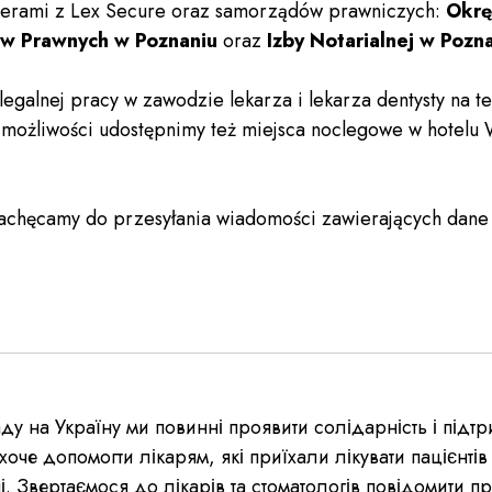
erami z Lex Secure oraz samorządów prawniczych:
Okrę
w Prawnych w Poznaniu
oraz
Izby Notarialnej w Pozn
galnej pracy w zawodzie lekarza i lekarza dentysty na t
możliwości udostępnimy też miejsca noclegowe w hotelu
zachęcamy do przesyłania wiadomości zawierających dane
 на Україну ми повинні проявити солідарність і підтри
оче допомогти лікарям, які приїхали лікувати пацієнтів
. Звертаємося до лікарів та стоматологів повідомити пр