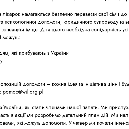
та лікарок намагаються безпечно перевезти свої сім’ї д
ї та психологічної допомоги, юридичного супроводу та 
 запевнити їм це. Для цього необхідна солідарність ус
і можуть:
ям, які прибувають з України
гу
опозицій допомоги – кожна ідея та ініціатива цінні! Б
а: pomoc@wil.org.pl
 з України, які стали членами нашої палати. Ми прислух
участь в акції ми розробимо детальний план дій. Ми на
вами, які можуть допомогти. У четвер ми почали інтенси