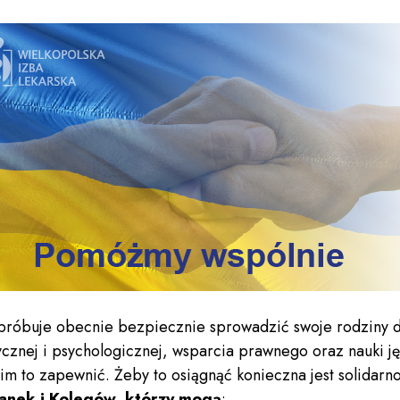
y próbuje obecnie bezpiecznie sprowadzić swoje rodziny 
cznej i psychologicznej, wsparcia prawnego oraz nauki j
m to zapewnić. Żeby to osiągnąć konieczna jest solidarn
eżanek i Kolegów, którzy mogą
: