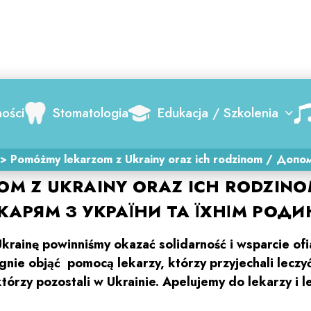
Search
ności
Stomatologia
Edukacja / Szkolenia
>
Pomóżmy lekarzom z Ukrainy oraz ich rodzinom / Допо
OM Z UKRAINY ORAZ ICH RODZIN
КАРЯМ З УКРАЇНИ ТА ЇХНІМ РОД
Ukrainę powinniśmy okazać solidarność i wsparcie ofia
nie objąć pomocą lekarzy, którzy przyjechali leczy
którzy pozostali w Ukrainie. Apelujemy do lekarzy i 