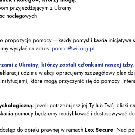
om przyjeżdżającym z Ukrainy
jsc noclegowych
ne propozycje pomocy – każdy pomysł i każda inicjatywa 
simy wysyłać na adres:
pomoc@wil.org.pl
rzami z Ukrainy
,
którzy zostali członkami naszej izby
.
eklaracji udziału w akcji opracujemy szczegółowy plan d
instytucjami, które mogą przyczynić się do pomocy. Inte
ychologiczną.
Jeżeli potrzebujesz jej Ty lub Twój bliski 
yskania pomocy będziemy modyfikować i dostosowywać do
ą dostęp do opieki prawnej w ramach
Lex Secure
. Nad po