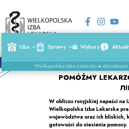
Skip
to
content
Izba
Sprawy
Wybory
Aktual
Wielkopolska Izba Lekarska
>
Aktualności
POMÓŻMY LEKARZ
ЛІ
W obliczu rosyjskiej napaści na 
Wielkopolska Izba Lekarska prag
województwa oraz ich bliskich, 
gotowości do niesienia pomocy.