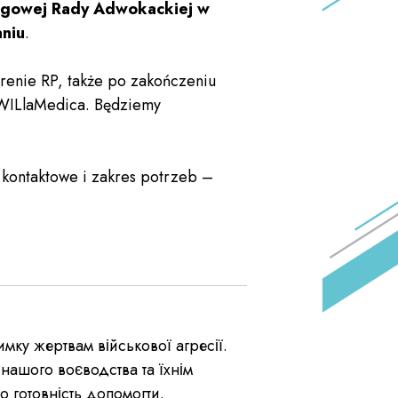
gowej Rady Adwokackiej w
aniu
.
erenie RP, także po zakończeniu
 WILlaMedica. Będziemy
 kontaktowe i zakres potrzeb –
мку жертвам військової агресії.
 нашого воєводства та їхнім
о готовність допомогти.