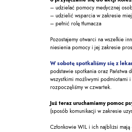
– udzielać pomocy medycznej osob
– udzielić wsparcia w zakresie mie
– pełnić rolę tłumacza
Pozostajemy otwarci na wszelkie in
niesienia pomocy i jej zakresie pro
W sobotę spotkaliśmy się z leka
podstawie spotkania oraz Państwa d
wszystkimi możliwymi podmiotami i 
rozpoczęliśmy w czwartek.
Już teraz uruchamiamy pomoc ps
(sposób komunikacji w zakresie uz
Członkowie WIL i ich najbliżsi maj