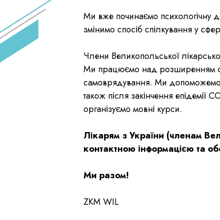
Ми вже починаємо психологічну д
змінимо спосіб спілкування у сфе
Члени Великопольської лікарської
Ми працюємо над розширенням сф
самоврядування. Ми допоможемо в
також після закінчення епідемії 
організуємо мовні курси.
Лікарям з України (членам Ве
контактною інформацією та обс
Ми разом!
ZKM WIL