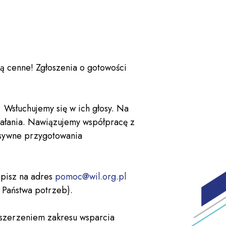
są cenne! Zgłoszenia o gotowości
Wsłuchujemy się w ich głosy. Na
ziałania. Nawiązujemy współpracę z
nsywne przygotowania
napisz na adres
pomoc@wil.org.pl
 Państwa potrzeb).
szerzeniem zakresu wsparcia