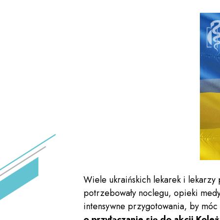
Wiele ukraińskich lekarek i lekarz
potrzebowały noclegu, opieki medy
intensywne przygotowania, by móc i
o przyłączanie się do akcji Kol