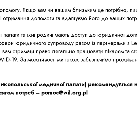
опомогу. Якщо вам чи вашим близьким це потрібно, пи
рі отримання допомоги та адаптуємо його до ваших потр
 палати та їхні родичі мають доступ до юридичної доп
ери юридичного супроводу разом із партнерами з Lex
ам отримати право легально працювати лікарем та ст
COVID-19. За можливості ми також забезпечимо прожива
ликопольської медичної палати) рекомендується 
ягом потреб – pomoc@wil.org.pl