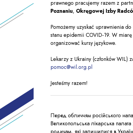
prawnego pracujemy razem z partn
Poznaniu
,
Okręgowej Izby Radcó
Pomożemy uzyskać uprawnienia do le
stanu epidemii COVID-19. W miarę 
organizować kursy językowe.
Lekarzy z Ukrainy (członków WIL) 
pomoc@wil.org.pl
Jesteśmy razem!
Перед обличчям російського нападу
Великопольська лікарська палата х
родичам, які залишилися в Україні