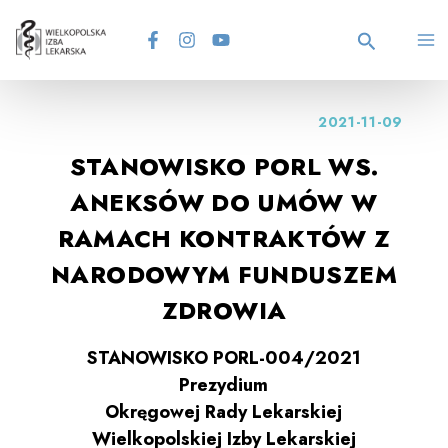
Skip
MA
to
content
Search
M
2021-11-09
STANOWISKO PORL WS.
ANEKSÓW DO UMÓW W
RAMACH KONTRAKTÓW Z
NARODOWYM FUNDUSZEM
ZDROWIA
STANOWISKO PORL-0
04
/2021
Prezydium
Okręgowej Rady Lekarskiej
Wielkopolskiej Izby Lekarskiej