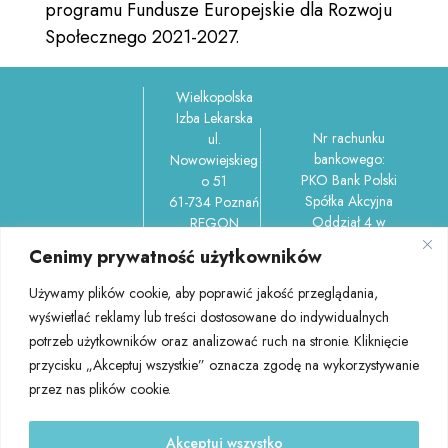
programu Fundusze Europejskie dla Rozwoju
Społecznego 2021-2027.
Wielkopolska
Izba Lekarska
Nr rachunku
ul.
bankowego:
Nowowiejskieg
PKO Bank Polski
o 51
Spółka Akcyjna
61-734 Poznań
Oddział 4 w
REGON
Poznaniu
006212737,
Cenimy prywatność użytkowników
ul.Garbary 100/150-
NIP
156 61-757 Poznań
7781037302
Używamy plików cookie, aby poprawić jakość przeglądania,
45 1020 4027
tel.: 61 852
wyświetlać reklamy lub treści dostosowane do indywidualnych
0000 1102 0404
58 60
potrzeb użytkowników oraz analizować ruch na stronie. Kliknięcie
3501
(centrala)
przycisku „Akceptuj wszystkie” oznacza zgodę na wykorzystywanie
e-mail:
przez nas plików cookie.
izba@wil.org
.pl
Akceptuj wszystko