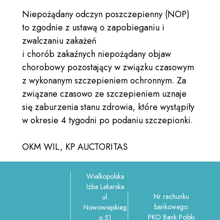
Niepożądany odczyn poszczepienny (NOP)
to zgodnie z ustawą o zapobieganiu i
zwalczaniu zakażeń
i chorób zakaźnych niepożądany objaw
chorobowy pozostający w związku czasowym
z wykonanym szczepieniem ochronnym. Za
związane czasowo ze szczepieniem uznaje
się zaburzenia stanu zdrowia, które wystąpiły
w okresie 4 tygodni po podaniu szczepionki.
OKM WIL, KP AUCTORITAS
Wielkopolska
Izba Lekarska
Nr rachunku
ul.
bankowego:
Nowowiejskieg
PKO Bank Polski
o 51