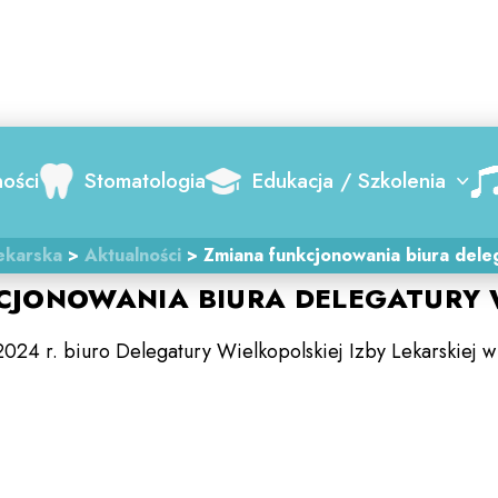
Search
ności
Stomatologia
Edukacja / Szkolenia
ekarska
>
Aktualności
>
Zmiana funkcjonowania biura dele
CJONOWANIA BIURA DELEGATURY W
2024 r. biuro Delegatury Wielkopolskiej Izby Lekarskiej 