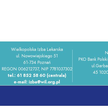
Wielkopolska Izba Lekarska
N
ul. Nowowiejskiego 51
PKO Bank Polski
61-734 Poznań
ul.Garba
REGON 006212737, NIP 7781037302
45 102
tel.: 61 852 58 60 (centrala)
e-mail: izba@wil.org.pl