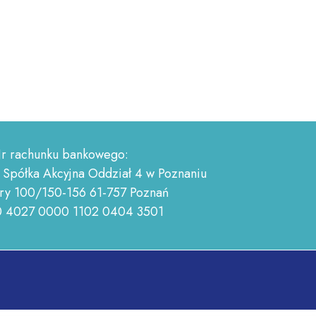
r rachunku bankowego:
 Spółka Akcyjna Oddział 4 w Poznaniu
ry 100/150-156 61-757 Poznań
0 4027 0000 1102 0404 3501