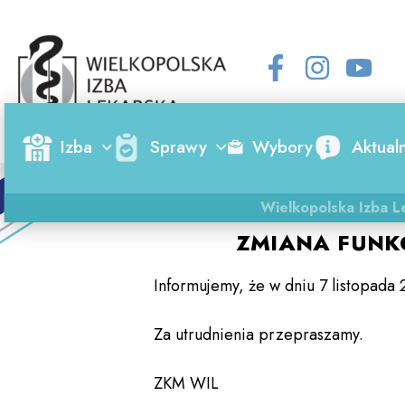
Skip
to
content
Izba
Sprawy
Wybory
Aktual
Wielkopolska Izba L
ZMIANA FUNK
Informujemy, że w dniu 7 listopada 
Za utrudnienia przepraszamy.
ZKM WIL