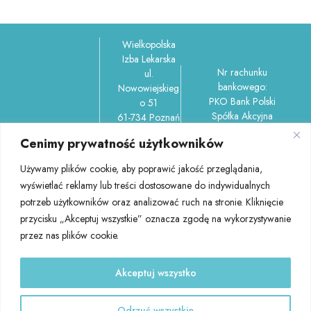
Wielkopolska
Izba Lekarska
Nr rachunku
ul.
bankowego:
Nowowiejskieg
PKO Bank Polski
o 51
Spółka Akcyjna
61-734 Poznań
Oddział 4 w
REGON
Cenimy prywatność użytkowników
Poznaniu
006212737,
ul.Garbary 100/150-
NIP
Używamy plików cookie, aby poprawić jakość przeglądania,
156 61-757 Poznań
7781037302
wyświetlać reklamy lub treści dostosowane do indywidualnych
45 1020 4027
tel.: 61 852
potrzeb użytkowników oraz analizować ruch na stronie. Kliknięcie
0000 1102 0404
58 60
3501
przycisku „Akceptuj wszystkie” oznacza zgodę na wykorzystywanie
(centrala)
e-mail:
przez nas plików cookie.
izba@wil.org
.pl
Akceptuj wszystko
RODO
|
Polityka Prywatności
Odrzuć wszystkie