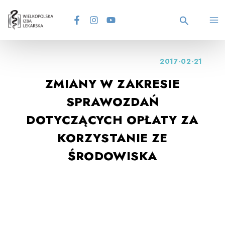
Skip
MA
to
content
Search
M
2017-02-21
ZMIANY W ZAKRESIE
SPRAWOZDAŃ
DOTYCZĄCYCH OPŁATY ZA
KORZYSTANIE ZE
ŚRODOWISKA