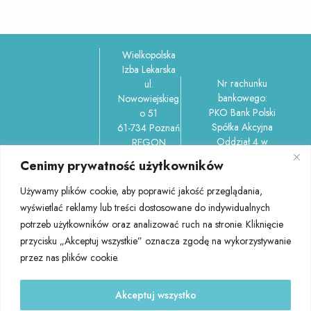
Wielkopolska
Izba Lekarska
Nr rachunku
ul.
bankowego:
Nowowiejskieg
PKO Bank Polski
o 51
Spółka Akcyjna
61-734 Poznań
Oddział 4 w
REGON
Poznaniu
006212737,
Cenimy prywatność użytkowników
ul.Garbary 100/150-
NIP
156 61-757 Poznań
7781037302
Używamy plików cookie, aby poprawić jakość przeglądania,
45 1020 4027
tel.: 61 852
wyświetlać reklamy lub treści dostosowane do indywidualnych
0000 1102 0404
58 60
potrzeb użytkowników oraz analizować ruch na stronie. Kliknięcie
3501
(centrala)
przycisku „Akceptuj wszystkie” oznacza zgodę na wykorzystywanie
e-mail:
przez nas plików cookie.
izba@wil.org
.pl
Akceptuj wszystko