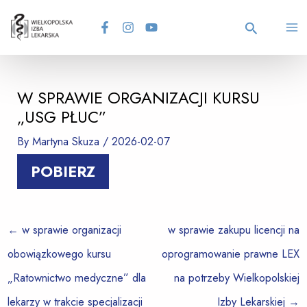
Skip
Post
MA
to
navigation
content
Search
M
W SPRAWIE ORGANIZACJI KURSU
„USG PŁUC”
By
Martyna Skuza
/
2026-02-07
POBIERZ
←
w sprawie organizacji
w sprawie zakupu licencji na
obowiązkowego kursu
oprogramowanie prawne LEX
„Ratownictwo medyczne” dla
na potrzeby Wielkopolskiej
lekarzy w trakcie specjalizacji
Izby Lekarskiej
→