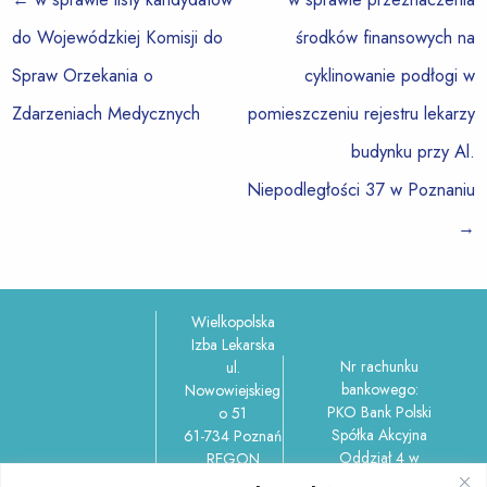
do Wojewódzkiej Komisji do
środków finansowych na
Spraw Orzekania o
cyklinowanie podłogi w
Zdarzeniach Medycznych
pomieszczeniu rejestru lekarzy
budynku przy Al.
Niepodległości 37 w Poznaniu
→
Wielkopolska
Izba Lekarska
Nr rachunku
ul.
bankowego:
Nowowiejskieg
PKO Bank Polski
o 51
Spółka Akcyjna
61-734 Poznań
Oddział 4 w
REGON
Poznaniu
006212737,