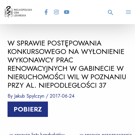
Skip
Post
MA
to
navigation
content
Search
M
W SPRAWIE POSTĘPOWANIA
KONKURSOWEGO NA WYŁONIENIE
WYKONAWCY PRAC
RENOWACYJNYCH W GABINECIE W
NIERUCHOMOŚCI WIL W POZNANIU
PRZY AL. NIEPODLEGŁOŚCI 37
By
Jakub Spylczyn
/
2017-06-24
POBIERZ
←
w sprawie listy kandydatów
w sprawie przeznaczenia