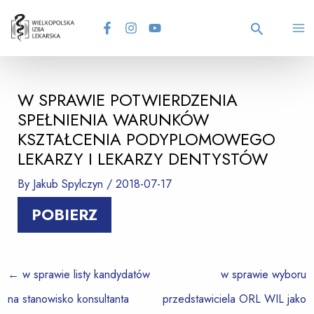
Skip
Post
MA
to
navigation
content
Search
M
W SPRAWIE POTWIERDZENIA
SPEŁNIENIA WARUNKÓW
KSZTAŁCENIA PODYPLOMOWEGO
LEKARZY I LEKARZY DENTYSTÓW
By
Jakub Spylczyn
/
2018-07-17
POBIERZ
←
w sprawie listy kandydatów
w sprawie wyboru
na stanowisko konsultanta
przedstawiciela ORL WIL jako