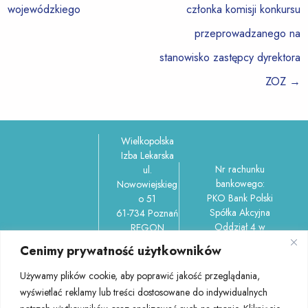
wojewódzkiego
członka komisji konkursu
przeprowadzanego na
stanowisko zastępcy dyrektora
ZOZ
→
Wielkopolska
Izba Lekarska
Nr rachunku
ul.
bankowego:
Nowowiejskieg
PKO Bank Polski
o 51
Spółka Akcyjna
61-734 Poznań
Oddział 4 w
REGON
Poznaniu
006212737,
Cenimy prywatność użytkowników
ul.Garbary 100/150-
NIP
156 61-757 Poznań
7781037302
Używamy plików cookie, aby poprawić jakość przeglądania,
45 1020 4027
tel.: 61 852
wyświetlać reklamy lub treści dostosowane do indywidualnych
0000 1102 0404
58 60