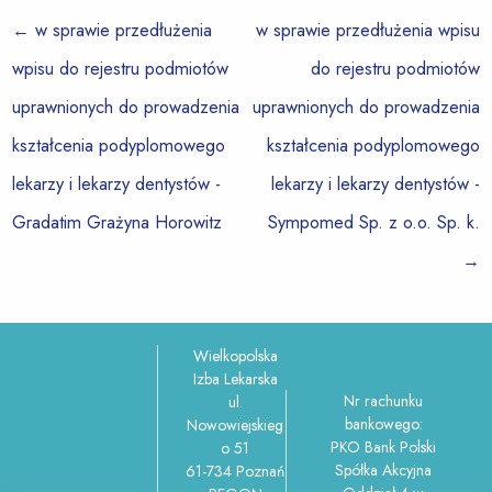
←
w sprawie przedłużenia
w sprawie przedłużenia wpisu
wpisu do rejestru podmiotów
do rejestru podmiotów
uprawnionych do prowadzenia
uprawnionych do prowadzenia
kształcenia podyplomowego
kształcenia podyplomowego
lekarzy i lekarzy dentystów -
lekarzy i lekarzy dentystów -
Gradatim Grażyna Horowitz
Sympomed Sp. z o.o. Sp. k.
→
Wielkopolska
Izba Lekarska
Nr rachunku
ul.
bankowego:
Nowowiejskieg
PKO Bank Polski
o 51
Spółka Akcyjna
61-734 Poznań