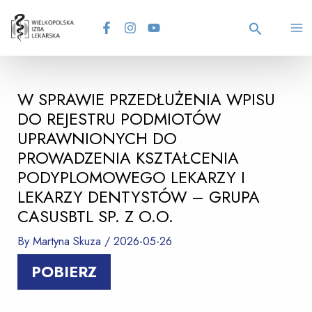
Skip
Post
MA
to
navigation
content
Search
M
W SPRAWIE PRZEDŁUŻENIA WPISU
DO REJESTRU PODMIOTÓW
UPRAWNIONYCH DO
PROWADZENIA KSZTAŁCENIA
PODYPLOMOWEGO LEKARZY I
LEKARZY DENTYSTÓW – GRUPA
CASUSBTL SP. Z O.O.
By
Martyna Skuza
/
2026-05-26
POBIERZ