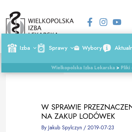
Skip
Post
to
navigation
content
Izba
Sprawy
Wybory
Aktual
Wielkopolska Izba Lekarska
>
Pliki
W SPRAWIE PRZEZNACZ
NA ZAKUP LODÓWEK
By
Jakub Spylczyn
/
2019-07-23