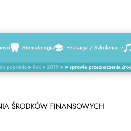
Search
ności
Stomatologia
Edukacja / Szkolenia
 do pobrania
>
Rok
>
2019
>
w sprawie przeznaczenia śro
ENIA ŚRODKÓW FINANSOWYCH