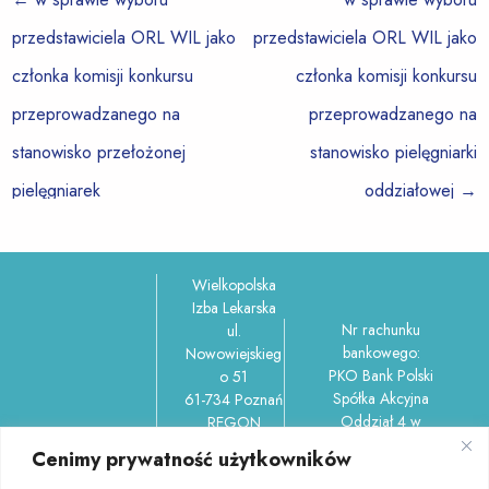
przedstawiciela ORL WIL jako
przedstawiciela ORL WIL jako
członka komisji konkursu
członka komisji konkursu
przeprowadzanego na
przeprowadzanego na
stanowisko przełożonej
stanowisko pielęgniarki
pielęgniarek
oddziałowej
→
Wielkopolska
Izba Lekarska
Nr rachunku
ul.
bankowego:
Nowowiejskieg
PKO Bank Polski
o 51
Spółka Akcyjna
61-734 Poznań
Oddział 4 w
REGON
Poznaniu
006212737,
Cenimy prywatność użytkowników
ul.Garbary 100/150-
NIP