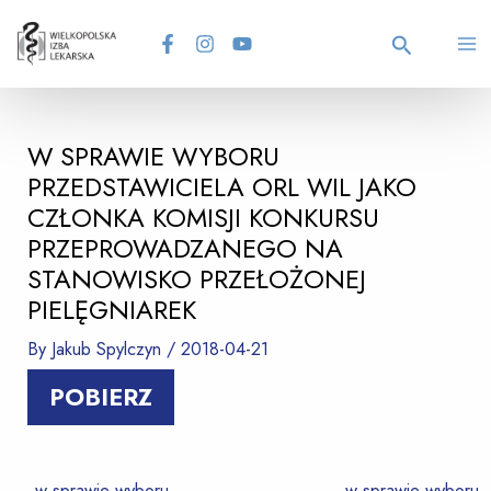
Skip
Post
MA
to
navigation
content
Search
M
W SPRAWIE WYBORU
PRZEDSTAWICIELA ORL WIL JAKO
CZŁONKA KOMISJI KONKURSU
PRZEPROWADZANEGO NA
STANOWISKO PRZEŁOŻONEJ
PIELĘGNIAREK
By
Jakub Spylczyn
/
2018-04-21
POBIERZ
←
w sprawie wyboru
w sprawie wyboru