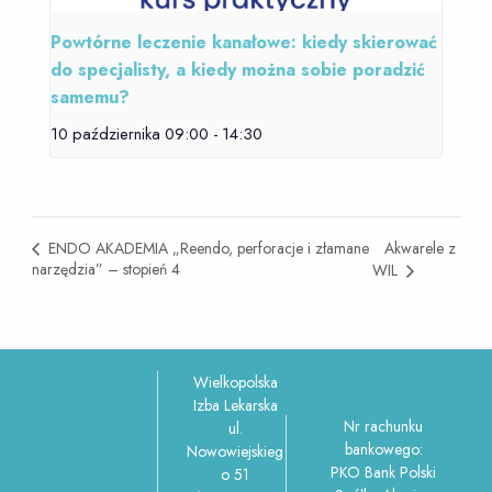
Powtórne leczenie kanałowe: kiedy skierować
do specjalisty, a kiedy można sobie poradzić
samemu?
10 października 09:00
-
14:30
Akwarele z
ENDO AKADEMIA „Reendo, perforacje i złamane
narzędzia” – stopień 4
WIL
Wielkopolska
Izba Lekarska
Nr rachunku
ul.
bankowego:
Nowowiejskieg
PKO Bank Polski
o 51